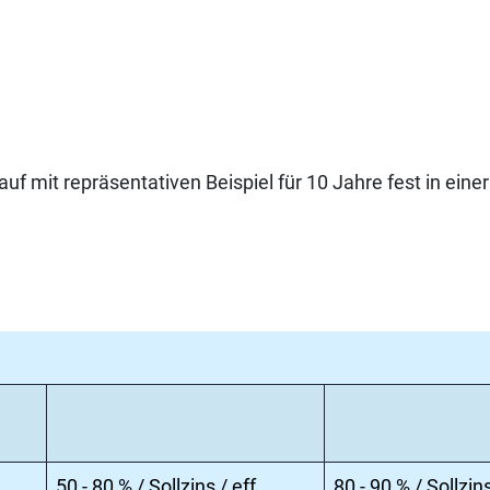
 mit repräsentativen Beispiel für 10 Jahre fest in einer
50 - 80 % / Sollzins / eff.
80 - 90 % / Sollzins