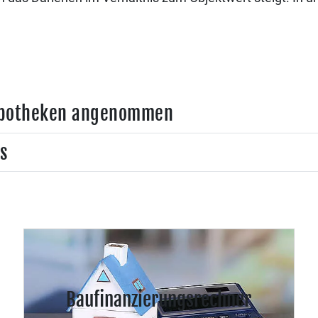
Hypotheken angenommen
s
Baufinanzierungsrechner