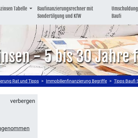
uzinsen Tabelle
Baufinanzierungsrechner mit
Umschuldung
Sondertilgung und KfW
Baufi
nsen - 5 bis 30 Jahre f
ierung Rat und Tipps
Immobilienfinanzierung Begriffe
Tipps Baufi 
verbergen
 angenommen