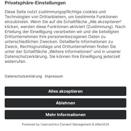
Freiberufler
Rentner oder Pensionäre
Einkommenshöhe
Zinsfestschreibung
Tilgungshöhe
Besitz weiterer Kredite
Geht die Finanzierung bis in das
Rentenalter?
Standort der Immobilie
Ihr Wohnort bei Antragstellung
Energieeffizientes Bauen und/oder
KfW-Förderung
Ebenfalls gibt es noch viele weitere
Faktoren bei Gebrauchtimmobilien z.B.:
Inhaltsverzeichnis
Sofortkontakt
Modernisierungskosten