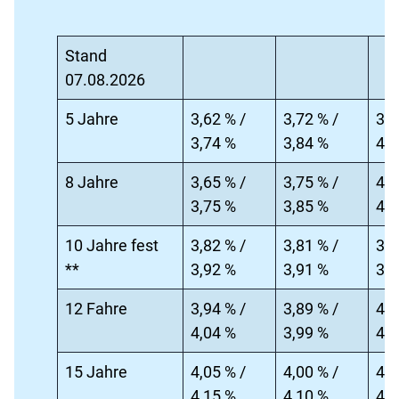
Stand
07.08.2026
5 Jahre
3,62 % /
3,72 % /
3,9
3,74 %
3,84 %
4,0
8 Jahre
3,65 % /
3,75 % /
4,0
3,75 %
3,85 %
4,1
10 Jahre fest
3,82 % /
3,81 % /
3,8
**
3,92 %
3,91 %
3,9
12 Fahre
3,94 % /
3,89 % /
4,1
4,04 %
3,99 %
4,2
15 Jahre
4,05 % /
4,00 % /
4,1
4,15 %
4,10 %
4,2