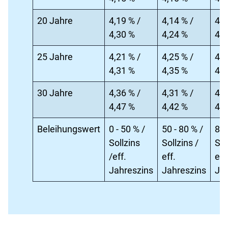
20 Jahre
4,19 % /
4,14 % /
4,3
4,30 %
4,24 %
4,4
25 Jahre
4,21 % /
4,25 % /
4,2
4,31 %
4,35 %
4,3
30 Jahre
4,36 % /
4,31 % /
4,6
4,47 %
4,42 %
4,7
Beleihungswert
0 - 50 % /
50 - 80 % /
80 
Sollzins
Sollzins /
Sol
/eff.
eff.
eff
Jahreszins
Jahreszins
Ja